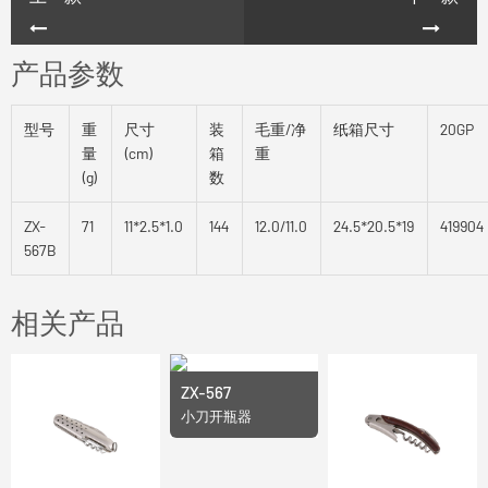
产品参数
型号
重
尺寸
装
毛重/净
纸箱尺寸
20GP
量
(cm)
箱
重
(g)
数
ZX-
71
11*2.5*1.0
144
12.0/11.0
24.5*20.5*19
419904
567B
相关产品
ZX-567
小刀开瓶器